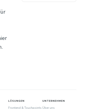
für
ier
n.
LÖSUNGEN
UNTERNEHMEN
Frontend & Touchpoints
Über uns