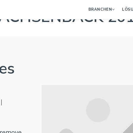
ACHSENBACK 20
BRANCHEN
LÖS
oes
|
r remove