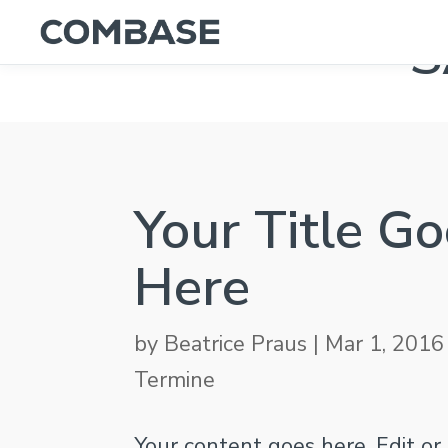
S
Your Title G
Here
by
Beatrice Praus
|
Mar 1, 2016
Termine
Your content goes here. Edit o