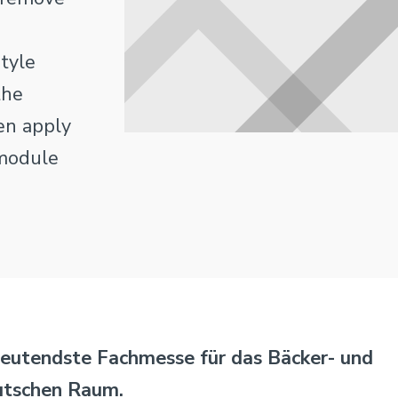
style
the
en apply
 module
utendste Fachmesse für das Bäcker- und
utschen Raum.