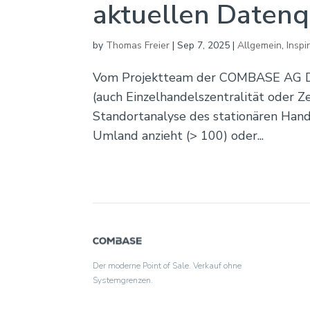
aktuellen Datenq
by
Thomas Freier
|
Sep 7, 2025
|
Allgemein
,
Inspi
Vom Projektteam der COMBASE AG De
(auch Einzelhandelszentralität oder Ze
Standortanalyse des stationären Hand
Umland anzieht (> 100) oder...
Der moderne Point of Sale. Verkauf ohne
Systemgrenzen.